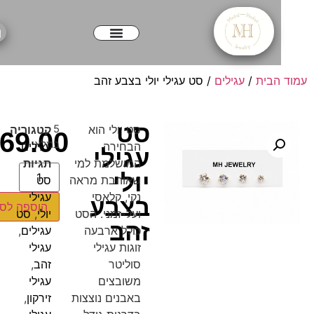
הבית
/
עגילים
/ סט עגילי יולי בצבע זהב
סט
סט יולי הוא
5
קטגוריה
₪
69.00
במלאי
הבחירה
עגילים
עגילי
המושלמת למי
תגיות
יולי
שאוהבת מראה
סט
נקי, קלאסי
עגילי
בצבע
הוספה לסל
ועל-זמני. הסט
יולי
,
סט
זהב
כולל ארבעה
עגילים
,
זוגות עגילי
עגילי
סוליטר
זהב
,
משובצים
עגילי
באבנים נוצצות
זירקון
,