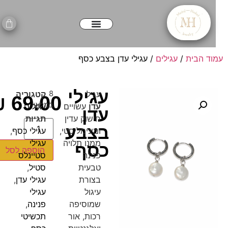
וד הבית
/
עגילים
/ עגילי עדן בצבע כסף
עגילי
עגילי
8
קטגוריה
₪
69.00
במלאי
עדן
עשויים
עגילים
עדן
חישוק עדין
תגיות
בצבע
ומינימליסטי,
עגילי כסף
,
ממנו תלויה
עגילי
כסף
הוספה לסל
פנינה
סטיינלס
טבעית
סטיל
,
בצורת
עגילי עדן
,
עיגול
עגילי
שמוסיפה
פנינה
,
רכות, אור
תכשיטי