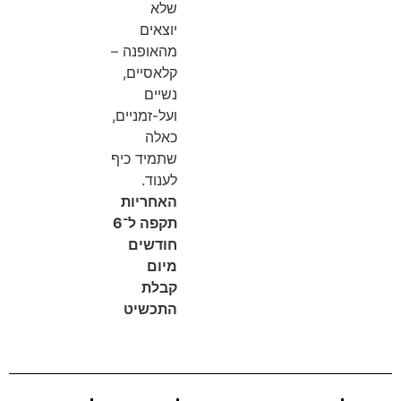
שלא
יוצאים
מהאופנה –
קלאסיים,
נשיים
ועל-זמניים,
כאלה
שתמיד כיף
לענוד.
האחריות
תקפה ל־6
חודשים
מיום
קבלת
התכשיט