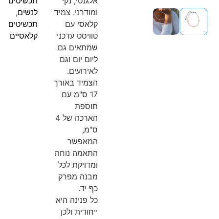
אלגנטי, נקי
תכשיטים
ומודרני. צמיד
לנשים
,
קלאסי עם
תכשיטים
טוויסט עדכני
קלאסיים
שמתאים גם
ליום יום וגם
לאירועים.
הצמיד באורך
17 ס"מ עם
תוספת
הארכה של 4
ס"מ,
המאפשר
התאמה נוחה
ומדויקת לכל
מבנה מפרק
כף יד.
כל פנינה היא
ייחודית ולכן