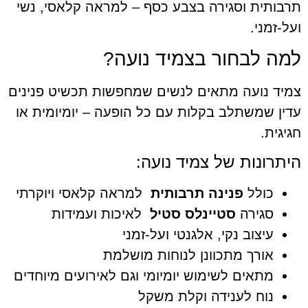
ת וסגירה בצבע כסף – למראה קלאסי, נשי
י.
לבחור בצמיד נועה?
ועה מתאים לנשים שמחפשות תכשיט פנינים
משתלב בקלות עם כל הופעה – יומיומית או
נות של צמיד נועה:
לל
פנינה תרבותית
למראה קלאסי ויוקרתי
ירה
סטיינלס סטיל
לאיכות ועמידות
צוב נקי, אלגנטי ועל-זמני
רך מתכוונן לנוחות מושלמת
אים לשימוש יומיומי וגם לאירועים מיוחדים
ח לענידה וקלת משקל