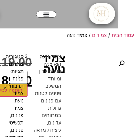
ית
/
צמידים
/ צמיד נועה
צמיד
צמיד
נועה
2
קטגוריה
₪
119.00
במלאי
הוא צמיד
צמידים
נועה
פנינים עדין
תגיות
₪
89.00
ומיוחד
פנינה
המשלב
תרבותית
,
הוספה לסל
פנינים קטנות
צמיד
עם פנינים
נועה
,
גדולות
צמיד
במרווחים
פנינים
,
עדינים,
תכשיטי
ליצירת מראה
פנינים
,