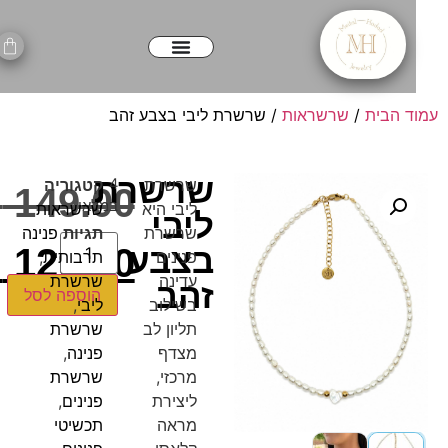
ד הבית
/
שרשראות
/ שרשרת ליבי בצבע זהב
שרשרת
שרשרת
4
קטגוריה
₪
149.00
במלאי
ליבי היא
שרשראות
ליבי
שרשרת
תגיות
פנינה
בצבע
129.00
₪
פנינים
תרבותית
,
עדינה
שרשרת
זהב
הוספה לסל
בשילוב
ליבי
,
תליון לב
שרשרת
מצדף
פנינה
,
מרכזי,
שרשרת
ליצירת
פנינים
,
מראה
תכשיטי