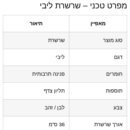
רט טכני – שרשרת ליבי
מאפיין
תיאור
וג מוצר
שרשרת
גם
ליבי
ומרים
פנינה תרבותית
וספות
תליון צדף
בע
לבן / זהב
ורך שרשרת
36 ס"מ